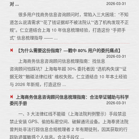
对 ...
2026-03-31
很多用户找商务信息咨询顾问时，常陷入三大困境：“不知
道怎么说清需求”“花了钱证据却不被法院认”“选了机构发现不正
规”。仁立道结合上海 10 年信息梳理经验，打造这份 “手把手
式” 信息梳理指导 —— ...
【为什么需要这份指南？—戳中 80% 用户的委托痛点】
2026-03-31
上海商务信息咨询顾问信息梳理指南：找信息
咨询顾问怕踩坑？上海每年超 30% 委托者因 “选机构失误”“证
据无效”“触碰法律红线” 维权失败。仁立道结合 10 年本土经验
与 2026 年新规，打造这份 ...
上海商务信息咨询顾问信息梳理指南：合法举证辅助与科学
委托手册
2026-03-31
一、3 大法律红线不能碰（上海法院判例警示）手段禁忌
禁止安装 GPS、偷拍私密空间、破解通讯设备。上海奉贤法院
曾判处非法行踪信息合规梳理者 2 年有期徒刑，因其获取的行
踪轨迹属敏感个人信息。合法手段仅 ...