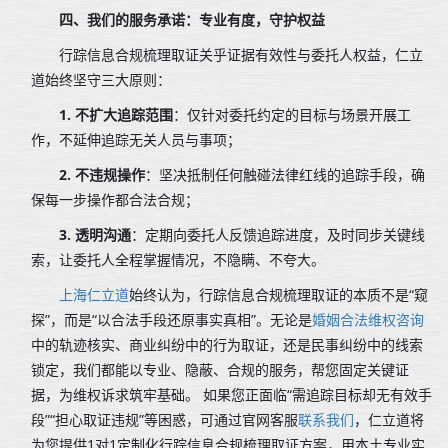
四、我们的服务承诺：专业有度，守护权益
行踪信息合规梳理取证关乎证据有效性与委托人权益，仁立
道始终坚守三大原则：
1. 不扩大追踪范围
：仅针对委托约定的目标与场景开展工
作，不延伸追踪无关人员与事项；
2. 不违规操作
：坚决抵制任何触碰法律红线的追踪手段，确
保每一步操作都合法合规；
3. 透明沟通
：定期向委托人反馈追踪进度，及时同步关键线
索，让委托人全程掌握情况，不隐瞒、不夸大。
上海仁立道
始终认为，行踪信息合规梳理取证的本质不是“窥
探”，而是“以合法手段还原事实真相”。无论是
婚姻合法维权咨询
中的轨迹核实、商业纠纷中的行为取证，还是民事纠纷中的线索
锁定，我们都能以专业、隐蔽、合规的服务，帮您固定关键证
据，为维权诉求筑牢基础。 如果您正面临“需追踪目标却无有效手
段”“担心取证违规”等困惑，可通过官网客服
联系我们
，仁立道将
为您提供1对1定制化行踪信息合规梳理取证方案，用本土专业实