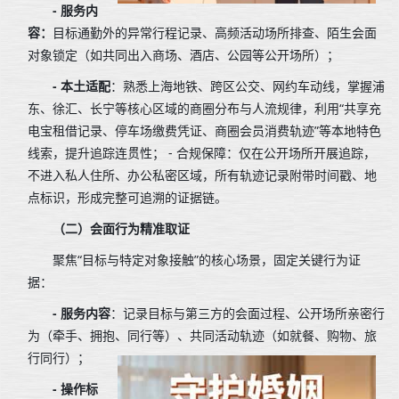
- 服务内
容：
目标通勤外的异常行程记录、高频活动场所排查、陌生会面
对象锁定（如共同出入商场、酒店、公园等公开场所）；
- 本土适配
：熟悉上海地铁、跨区公交、网约车动线，掌握浦
东、徐汇、长宁等核心区域的商圈分布与人流规律，利用“共享充
电宝租借记录、停车场缴费凭证、商圈会员消费轨迹”等本地特色
线索，提升追踪连贯性； - 合规保障：仅在公开场所开展追踪，
不进入私人住所、办公私密区域，所有轨迹记录附带时间戳、地
点标识，形成完整可追溯的证据链。
（二）会面行为精准取证
聚焦“目标与特定对象接触”的核心场景，固定关键行为证
据：
- 服务内容
：记录目标与第三方的会面过程、公开场所亲密行
为（牵手、拥抱、同行等）、共同活动轨迹（如就餐、购物、旅
行同行）；
- 操作标