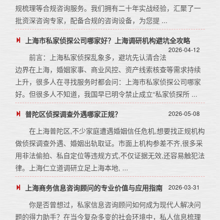
规梳理等合规咨询服务。我们拥有二十年实战经验，汇聚了一
批资深咨询专家，配备合规的咨询设备，为您提 ...
上海市私家侦探公司哪家好？上海调研机构避坑全攻略
2026-04-12
前言：上海私家侦探乱象多，避坑先认清合法
边界在上海，婚姻家事、商业风控、资产线索核查等需求持续
上升，很多人在寻找服务时都会问：上海市私家侦探公司哪家
好。但很多人不知道，我国早已明令禁止成立“私家侦探所 ...
普陀区侦探调查外遇哪家正规？
2026-05-08
在上海普陀区,不少家庭遭遇婚姻信任危机,想要找正规机构
做侦探调查外遇、婚姻出轨取证。市面上机构参差不齐,很多采
用非法偷拍、私自定位等违规方式,不仅证据无效,还容易触犯法
律。上海仁立道调研立足上海本地, ...
上海商务信息咨询顾问的专业价值与应用指南
2026-03-31
你是否曾想过，私家信息咨询顾问如何成为现代人解决问
题的得力助手？在当今复杂多变的社会环境中，私人信息梳理