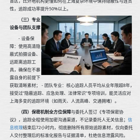
盲区，比外地机构更懂如何在上海复杂环境中保持隐蔽性与连贯
性，追踪成功率提升50%以上。
（三）专业
设备与团队支撑
- 设备保
障：使用高清隐
蔽式拍摄设备、
远距离追踪工
具，确保在不暴
露自身的前提下
获取清晰素材； - 团队专业：核心追踪人员平均从业年限超8年，
接受过“隐蔽追踪、应急处理、法律常识”专项培训，能灵活应对
上海多变的追踪环境（如雨天、人流高峰、交通拥堵）。
（四）保密机制全方位保障
与委托人签订《专项保密协
议》，追踪全程使用加密沟通渠道，不记录委托人无关信息；
信
息梳理
结束后72小时内，彻底删除所有原始追踪素材，仅向委托
人交付整理后的标准化报告与证据清单，杜绝信息泄露风险。