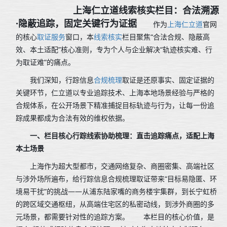
上海仁立道线索核实栏目：合法溯源
·隐蔽追踪，固定关键行为证据
作为
上海仁立道
官网
的核心
取证服务
窗口，本
线索核实
栏目聚焦“合法合规、隐蔽高
效、本土适配”核心准则，专为个人与企业解决“轨迹核实难、行
为取证难”的痛点。
我们深知，行踪信息
合规梳理
取证是还原事实、固定证据的
关键环节，仁立道以专业追踪技术、上海本地场景经验与严格的
合规体系，在公开场景下精准捕捉目标轨迹与行为，让每一份追
踪成果都成为合法有效的维权依据。
一、栏目核心行踪线索协助梳理：直击追踪痛点，适配上海
本土场景
上海作为超大型都市，交通网络复杂、商圈密集、高端社区
与涉外场所遍布，给行踪信息合规梳理取证带来“目标易隐匿、环
境易干扰”的挑战——从浦东陆家嘴的商务楼宇集群，到长宁虹桥
的跨区域交通枢纽，从高端住宅区的私密动线，到涉外商圈的多
元场景，都需要针对性的追踪方案。 本栏目的核心价值，是