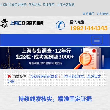
上海仁立道咨询服务 · 正规合规 · 专业保密 · 上海全区覆盖
联系我们
在线留言
咨询电话：
19921444345
Toggle
navigati
当前位置：
合规调研顾问首页
>
持续线索核实，精准固定
证据
持续线索核实，精准固定证据