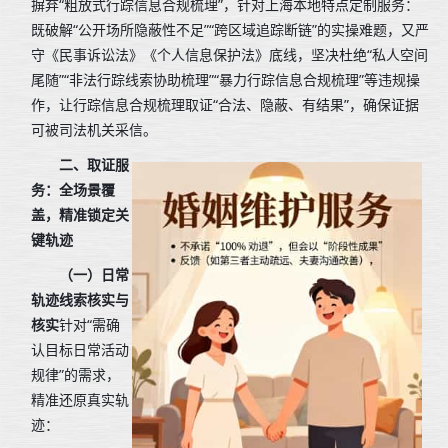
摒弃“粗放式行踪信息合规梳理”，针对上海本地特点定制服务：
既破解“公开场所隐蔽性不足”“跨区域追踪断链”的实操难题，又严
守《民事诉讼法》《个人信息保护法》底线，坚决杜绝“私人空间
尾随”“非法行踪线索协助梳理”“暴力行踪信息合规梳理”等违规操
作，让行踪信息合规梳理取证“合法、隐蔽、有结果”，确保证据
可被司法机关采信。
二、
取证服
务：全场景覆
盖，精准锁定关
键轨迹
（一）日常
轨迹线索核实与
核实
针对“需确
认目标日常活动
规律”的需求，
精准还原真实轨
迹：