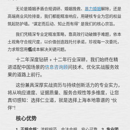
无论是婚姻矛盾合规调研、婚姻挽救、
暴力婚姻
解除，还是
高端商业风险排查，我们都能精准响应，用硬核专业为您的权益
筑起防护墙。“谋定而后动、知止而有得” 是我们的核心宗旨。
我们凭精深专业定精准策略，靠高效行动破棘手难题，依本
土视角守合规尺度，以价值创造践托付承诺，珍视每一次委托，
力求帮您用
低
成本解决关键问题。
十二年深度钻研 + 十二年行业深耕，我们始终在精
进适配中国场景的
信息咨询顾
问技术、优化实战服务效
果的道路上前行。
这份兼具深厚实战资历与持续创新活力的专业实力，
将从响应速度、证据质量、服务合规性等多维度，让您
真切感知：选择仁立道，就是选择上海本地靠谱的 “伙
伴”！
核心优势
1. 正规合规：
流程规范，合法合规，安心可靠。
2. 专业团