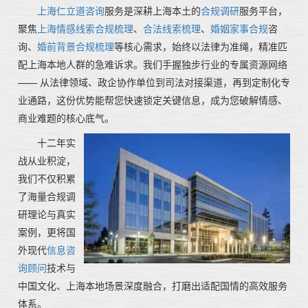
上海仁立道咨询
服务
是深耕上海本土的
合规调研
服务平台，
聚焦
上海情感线索合规梳理
、
合法线索梳理
、
婚姻家事合规
咨
询、
婚前背景合规梳理
等核心需求，始终以法律为准绳，精准匹
配上海本地人群的急难诉求。我们手握独步行业的专属资源网络
—— 从法律领域、政企协作单位到司法对接渠道，再到定制化专
业通路，这份优势能帮您快速锁定关键信息，成为您破解情感、
商业难题的核心底气。
十二年实
战从业积淀，
我们不仅积累
了海量合规调
研理论与真实
案例，更将国
外现代
信息咨
询顾问
技术与
中国文化、上海本地场景深度融合，打磨出适配国情的高效服务
体系。