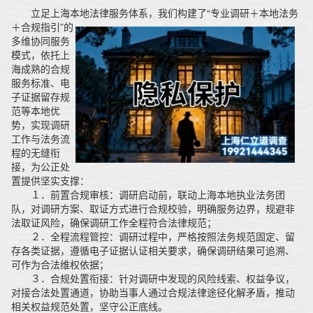
立足上海本地法律服务体系，我们构建了“专业调研＋本地法务
＋合规指引”
的
多维协同服务
模式，依托上
海成熟的合规
服务标准、电
子证据留存规
范等本地优
势，实现调研
工作与法务流
程的无缝衔
接，为公正处
置提供坚实支撑：
１．前置合规审核：调研启动前，联动上海本地执业法务团
队，对调研方案、取证方式进行合规校验，明确服务边界，规避非
法取证风险，确保调研工作全程符合法律规范；
２．全程流程管控：调研过程中，严格按照法务规范固定、留
存各类证据，遵循电子证据认证相关要求，确保调研结果可追溯、
可作为合法维权依据；
３．合规处置衔接：针对调研中发现的风险线索、权益争议，
对接合法处置通道，协助当事人通过合规法律途径化解矛盾，推动
相关权益规范处置，坚守公正底线。