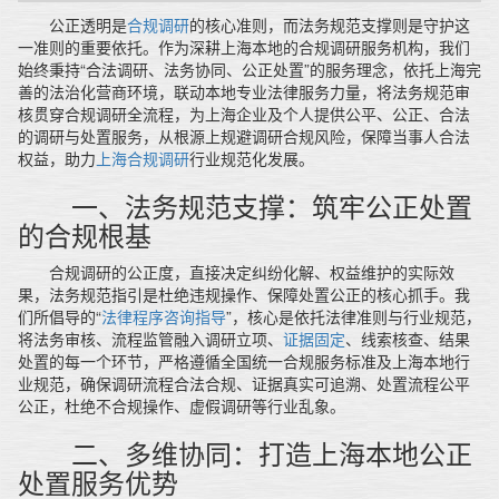
公正透明是
合规调研
的核心准则，而法务规范支撑则是守护这
一准则的重要依托。作为深耕上海本地的合规调研服务机构，我们
始终秉持“合法调研、法务协同、公正处置”的服务理念，依托上海完
善的法治化营商环境，联动本地专业法律服务力量，将法务规范审
核贯穿合规调研全流程，为上海企业及个人提供公平、公正、合法
的调研与处置服务，从根源上规避调研合规风险，保障当事人合法
权益，助力
上海合规调研
行业规范化发展。
一、法务规范支撑：筑牢公正处置
的合规根基
合规调研的公正度，直接决定纠纷化解、权益维护的实际效
果，法务规范指引是杜绝违规操作、保障处置公正的核心抓手。我
们所倡导的“
法律程序咨询指导
”，核心是依托法律准则与行业规范，
将法务审核、流程监管融入调研立项、
证据固定
、线索核查、结果
处置的每一个环节，严格遵循全国统一合规服务标准及上海本地行
业规范，确保调研流程合法合规、证据真实可追溯、处置流程公平
公正，杜绝不合规操作、虚假调研等行业乱象。
二、多维协同：打造上海本地公正
处置服务优势