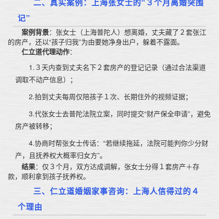
二、真实案例：上海张女士的“３个月离婚突围
记”
案例背景
：张女士（上海普陀人）想离婚，丈夫藏了２套张江
的房产，还以“孩子归我”为由要她净身出户，躲着不露面。
仁立道代理动作
：
1.３天内查到丈夫名下２套房产的登记记录（通过合法渠道
调取不动产信息）；
2.拍到丈夫每周仅陪孩子１次、长期住外的视频证据；
3.代张女士去普陀法院立案，同时提交“财产保全申请”，避免
房产被转移；
4.协商时帮张女士传话：“若继续拖延，法院可能判你少分财
产，且抚养权大概率归女方”。
结果
：仅３个月，双方达成调解，张女士分得１套房产＋存
款，顺利拿到孩子抚养权。
三、仁立道婚姻家事咨询：上海人信得过的４
个理由