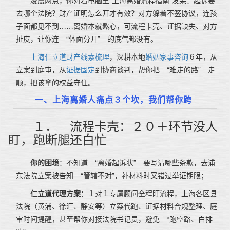
凌晨两点，你对着电脑里“上海离婚流程指南”发呆：起诉要
去哪个法院？财产证明怎么开才有效？对方躲着不签协议，连孩
子面都见不到……离婚本就熬心，可流程卡壳、证据缺失、对方
扯皮，让你连　“体面分开”　的底气都没有。
上海仁立道
财产线索梳理
，深耕本地
婚姻家事咨询
６年，从
立案到庭审，从
证据固定
到协商谈判，帮你把　“难走的路”　走
顺，把该拿的权益守住。
一、上海离婚人痛点３个坎，我们帮你跨
１．　流程卡壳：２０＋环节没人
盯，跑断腿还白忙
你的困境
：不知道 “离婚起诉状” 要写清哪些条款，去浦
东法院立案被告知 “管辖不对”，补材料时又错过举证期限；
仁立道代理方案
：１对１专属顾问全程盯流程，上海各区县
法院（黄浦、徐汇、静安等）立案代跑、证据材料合规整理、庭
审时间提醒，甚至帮你对接法院书记员，避免 “跑空路、白排