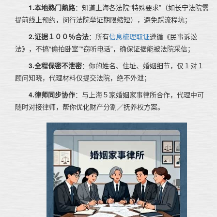
1.本地熟门熟路
：知道上海各法院“特殊要求”（如长宁法院需
提前线上预约，闵行法院举证期限缩短），避免踩流程坑；
2.证据１００％合法
：所有
信息梳理取证
遵循《民事诉讼
法》，不搞“偷拍卧室”“窃听电话”，确保证据能被法院采信；
3.全程保密不泄密
：你的姓名、住址、婚姻细节，仅１对１
顾问知晓，代理材料仅提交法院，绝不外泄；
4.律师同步协作
：与上海５家婚姻家事律所合作，代理中可
随时对接律师，帮你优化财产分割／抚养权方案。