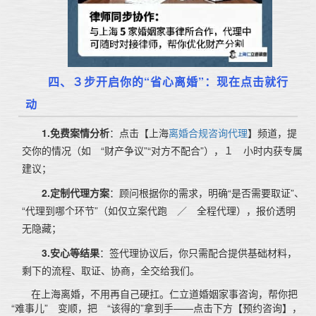
四、３步开启你的“省心离婚”：现在点击就行
动
1.免费案情分析
：点击【上海
离婚合规咨询代理
】频道，提
交你的情况（如 “财产争议”“对方不配合”），１ 小时内获专属
建议；
2.定制代理方案
：顾问根据你的需求，明确“是否需要取证”、
“代理到哪个环节”（如仅立案代跑 ／ 全程代理），报价透明
无隐藏；
3.安心等结果
：签代理协议后，你只需配合提供基础材料，
剩下的流程、取证、协商，全交给我们。
在上海离婚，不用再自己硬扛。仁立道婚姻家事咨询，帮你把
“难事儿”　变顺，把　“该得的”拿到手——点击下方【预约咨询】，