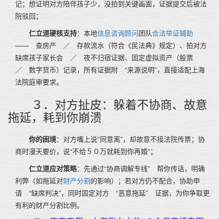
记；想证明对方陪伴孩子少，没拍到关键画面，证据提交后被法
院驳回；
仁立道硬核支持
：本地
信息咨询顾问
团队
合法举证辅助
—— 查房产 ／ 存款流水（符合《民法典》规定）、拍对方
缺席孩子家长会 ／ 夜不归宿证据、固定虚拟资产（股票
／ 数字货币）记录，所有证据附 “来源说明”，直接适配上海
法院庭审要求。
３．对方扯皮：躲着不协商、故意
拖延，耗到你崩溃
你的困境
：对方嘴上说“同意离”，却故意不接法院传票；协
商时漫天要价，说“不给５０万就耗到你再婚”；
仁立道应对策略
：先通过“协商调解专线” 帮你传话，明确
利弊（如拖延对
财产分割
的影响）；若对方仍不配合，协助申
请 “缺席判决”，同时固定对方 “恶意拖延” 证据，为你争取更
有利的财产分割比例。