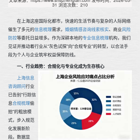
文章来源：https://www.shsjzhengtan.com
发布时间：2026-03-
31
浏览次数：210
在上海这座国际化都市，快速的生活节奏与复杂的人际网络
催生了多元的
信息梳理
需求，
婚姻情感咨询线索核实
、商业
风险
防控
等委托日益增多。作为深耕本地的
专业信息梳理
机构，我们
见证并推动着行业从“灰色试探”向“合规专业”的转型，以合法手
段为个人与企业筑牢权益保障防线。
一、行业趋势：合规化与专业化成为生存核心
上海信息
咨询顾问
行业
已告别“行踪信
息
合规梳理
偷
拍”的粗放模
式，步入规范
化发展新阶
段。数据显