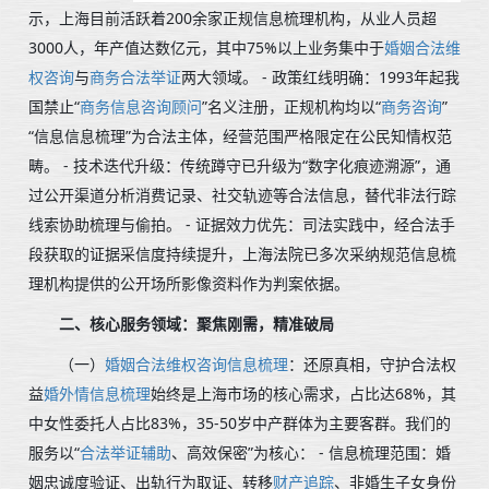
示，上海目前活跃着200余家正规信息梳理机构，从业人员超
3000人，年产值达数亿元，其中75%以上业务集中于
婚姻合法维
权咨询
与
商务合法举证
两大领域。 - 政策红线明确：1993年起我
国禁止“
商务信息咨询顾问
”名义注册，正规机构均以“
商务咨询
”
“信息信息梳理”为合法主体，经营范围严格限定在公民知情权范
畴。 - 技术迭代升级：传统蹲守已升级为“数字化痕迹溯源”，通
过公开渠道分析消费记录、社交轨迹等合法信息，替代非法行踪
线索协助梳理与偷拍。 - 证据效力优先：司法实践中，经合法手
段获取的证据采信度持续提升，上海法院已多次采纳规范信息梳
理机构提供的公开场所影像资料作为判案依据。
二、核心服务领域：聚焦刚需，精准破局
（一）
婚姻合法维权咨询信息梳理
：还原真相，守护合法权
益
婚外情信息梳理
始终是上海市场的核心需求，占比达68%，其
中女性委托人占比83%，35-50岁中产群体为主要客群。我们的
服务以“
合法举证辅助
、高效保密”为核心： - 信息梳理范围：婚
姻忠诚度验证、出轨行为取证、转移
财产追踪
、非婚生子女身份