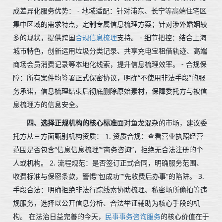
成差异化服务优势： - 地域适配：针对浦东、长宁等高端住宅区
集中区域的需求特点，定制专属信息梳理方案；针对涉外婚姻较
多的现状，提供跨国
合规信息梳理
支持。 - 细节把控：结合上海
城市特色，创新运用垃圾分类记录、共享充电宝租借轨迹、高端
商场会员消费记录等本地化线索，提升信息梳理效率。 - 合规保
障：所有案件均签署正式保密协议，明确“不使用非法手段”的服
务承诺，信息梳理结束后彻底删除原始素材，保障委托方与被信
息梳理方的信息安全。
四、选择正规机构的核心标准
面对鱼龙混杂的市场，建议委
托方从三方面甄别机构资质： 1. 资质合规：查看营业执照经营
范围是否包含“信息信息梳理”“商务咨询”，拒绝无合法注册的个
人或机构。 2. 流程规范：是否签订正式合同，明确服务范围、
收费标准与保密条款，警惕“包成功”“先收费后办事”的陷阱。 3.
手段合法：明确拒绝非法行踪线索协助梳理、私密场所偷拍等违
规服务，选择以公开信息分析、合法举证辅助为核心手段的机
构。 在法治日益完善的今天，
民事事务咨询服务
的核心价值在于