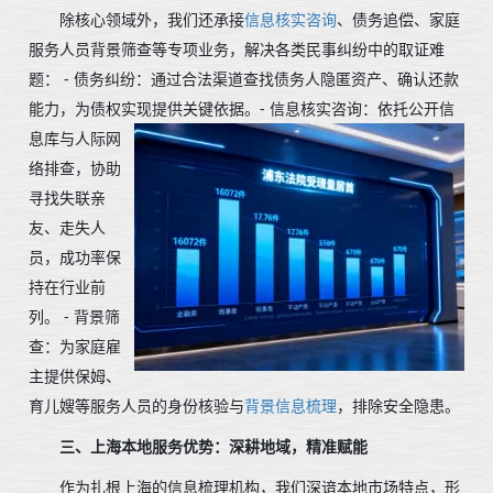
除核心领域外，我们还承接
信息核实咨询
、债务追偿、家庭
服务人员背景筛查等专项业务，解决各类民事纠纷中的取证难
题： - 债务纠纷：通过合法渠道查找债务人隐匿资产、确认还款
能力，为债权实现提供关键依据。
- 信息核实咨询：依托公开信
息库与人际网
络排查，协助
寻找失联亲
友、走失人
员，成功率保
持在行业前
列。 - 背景筛
查：为家庭雇
主提供保姆、
育儿嫂等服务人员的身份核验与
背景信息梳理
，排除安全隐患。
三、上海本地服务优势：深耕地域，精准赋能
作为扎根上海的信息梳理机构，我们深谙本地市场特点，形