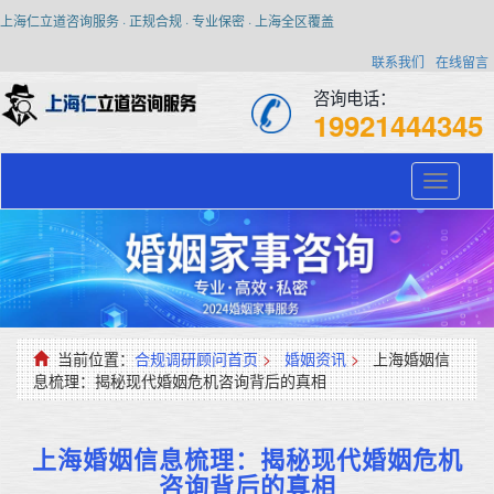
上海仁立道咨询服务 · 正规合规 · 专业保密 · 上海全区覆盖
联系我们
在线留言
咨询电话：
19921444345
Toggle
navigati
当前位置：
合规调研顾问首页
>
婚姻资讯
>
上海婚姻信
息梳理：揭秘现代婚姻危机咨询背后的真相
上海婚姻信息梳理：揭秘现代婚姻危机
咨询背后的真相