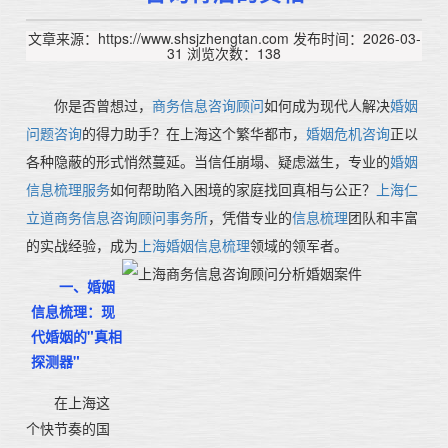
文章来源：https://www.shsjzhengtan.com
发布时间：2026-03-
31
浏览次数：138
你是否曾想过，
商务信息咨询顾问
如何成为现代人解决
婚姻
问题咨询
的得力助手？在上海这个繁华都市，
婚姻危机咨询
正以
各种隐蔽的形式悄然蔓延。当信任崩塌、疑虑滋生，专业的
婚姻
信息梳理服务
如何帮助陷入困境的家庭找回真相与公正？
上海仁
立道商务信息咨询顾问事务所
，凭借专业的
信息梳理
团队和丰富
的实战经验，成为
上海婚姻信息梳理
领域的领军者。
一、婚姻
信息梳理：现
代婚姻的"真相
探测器"
在上海这
个快节奏的国