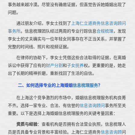
事务越来越冷漠。尽管没有确凿证据，但直觉告诉她婚姻出现了
问题。
通过朋友介绍，李女士找到了
上海仁立道
商务信息咨询顾问
事务所
。信息梳理团队经过两周的专业行踪信息
合规梳理
，发现
李女士的丈夫确实与一位年轻女同事存在不正当关系，并掌握了
完整的时间线、照片和视频证据。
在律师的协助下，李女士凭借这些合法取得的证据，在离婚
诉讼中获得了应有的
财产分割
和
子女抚养
权。更重要的是，她走
出了长期的精神折磨，重新找回了生活的自信。
二、如何选择专业的上海婚姻
信息梳理服务
？
在上海这个竞争激烈的市场中，婚姻信息梳理服务机构良莠
不齐。选择一家专业、合法、有信誉的
信息咨询顾问
事务所至关
重要。以下是选择上海婚姻信息梳理服务的关键考量因素：
资质与经验
：查看机构是否拥有合法营业执照，信息梳理人
员是否具备专业背景和丰富经验。上海仁立道商务
信息咨询顾
问