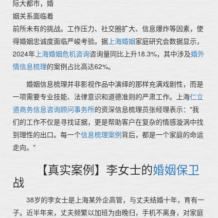
际大都市，婚
姻关系面临着
前所未有的挑战。工作压力、社交圈扩大、信息爆炸等因素，使
得婚姻忠诚度面临严峻考验。据
上海婚姻
家庭研究会数据显示，
2024年
上海婚姻危机咨询
咨询量同比上升18.3%，其中涉及
婚外
情信息梳理
的案例占比高达62%。
婚姻信息梳理并非影视作品中演绎的那样充满戏剧性，而是
一项需要专业技能、法律意识和道德准则的严肃工作。上海
仁立
道商务信息咨询顾问事务所
的资深信息梳理员张经理表示："我
们的工作不仅是寻找证据，更是帮助客户在复杂的情感漩涡中找
到理性的出口。每一个
信息梳理案例
背后，都是一个家庭的命运
走向。"
【真实案例】李女士的
婚姻保卫
战
38岁的李女士是上海某外企高管，与丈夫结婚十年，育有一
子。近半年来，丈夫频繁以加班为由晚归，手机不离身，对家庭